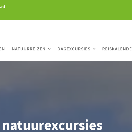
uwd
EN
NATUURREIZEN
DAGEXCURSIES
REISKALEND
 natuurexcursies