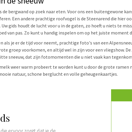
in de sneeuw
gs de bergwand op zoek naar eten. Voor ons een buitengewone ka
feren. Een andere prachtige roofvogel is de Steenarend die hier oo
Uw gids houdt de lucht voor u in de gaten, zo hoeft u niets te mis
goed van pas. Zo kunt u handig inspelen om op het juiste moment d
n als je er de tijd voor neemt, prachtige foto's van een Alpensnee
grote groep voorkomen, en altijd wel in zijn voor een vliegshow
witte sneeuw, dat zijn fotomomenten die u niet vaak kan tegenko
melk weer warm probeert te worden kunt u door de grote ramen n
 mooie natuur, schone berglucht en volle geheugenkaartjes.
ids
 die ervoor zorgt dat je de