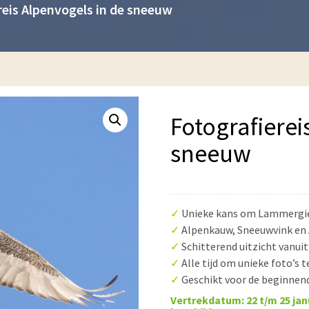
reis Alpenvogels in de sneeuw
Fotografierei
sneeuw
✓
Unieke kans om Lammergier
✓
Alpenkauw, Sneeuwvink en
✓
Schitterend uitzicht vanui
✓
Alle tijd om unieke foto’s 
✓
Geschikt voor de beginnen
Vertrekdatum: 22 t/m 25 janua