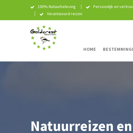
Skip
100% Natuurbeleving
Persoonlijk en vertro
to
Verantwoord reizen
content
HOME
BESTEMMING
Natuurreizen en