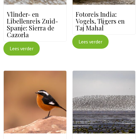
e
c
Vlinder- en
Fotoreis India:
t
Libellenreis Zuid-
Vogels, Tijgers en
e
Spanje: Sierra de
Taj Mahal
r
Cazorla
e
Lees verder
n
Lees verder