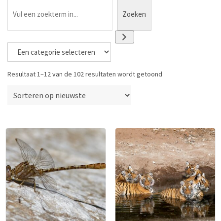
Zoeken
E
e
n
Gesorteerd
Resultaat 1–12 van de 102 resultaten wordt getoond
op
c
nieuwste
a
t
e
g
o
r
i
e
s
e
l