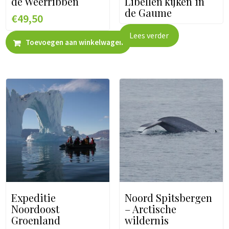
de Weerribben
Libellen kijken in
de Gaume
€
49,50
Lees verder
Toevoegen aan winkelwagen
Expeditie
Noord Spitsbergen
Noordoost
– Arctische
Groenland
wildernis