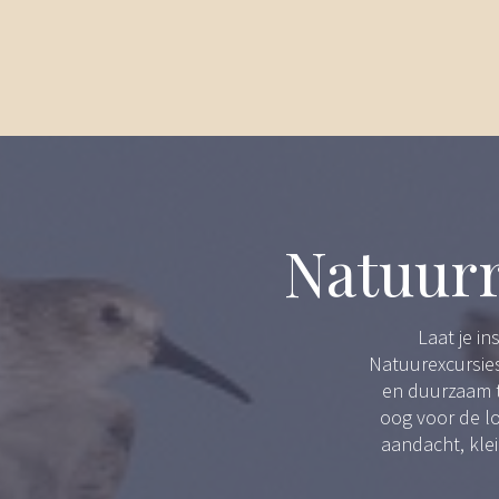
Natuurr
Laat je i
Natuurexcursies
en duurzaam t
oog voor de l
aandacht, kle