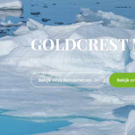
VOGELREIZE
Met een klein reisgezelschap
Vogelreizen