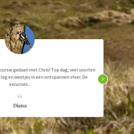
xcursie gedaan met Chris! Top dag, veel soorten
Wil We
tleg en weetjes in een ontspannen sfeer. De
excursies...
Diana