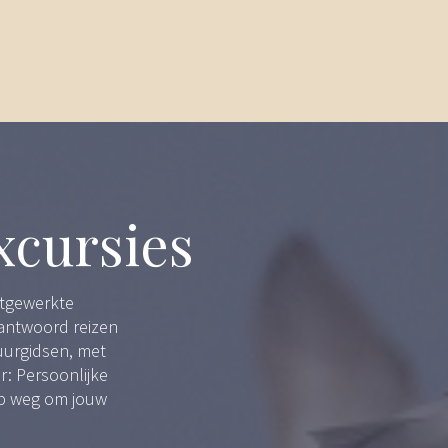
xcursies
itgewerkte
rantwoord reizen
uurgidsen, met
: Persoonlijke
op weg om jouw