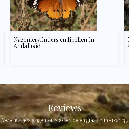
Nazomervlinders en libellen in
Andalusië
Reviews
Deze reizigers gingen jou voor en delen graag hun ervaring.