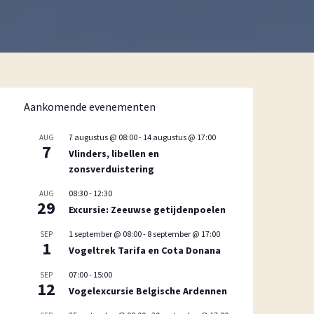
Aankomende evenementen
7 augustus @ 08:00
-
14 augustus @ 17:00
AUG
7
Vlinders, libellen en
zonsverduistering
08:30
-
12:30
AUG
29
Excursie: Zeeuwse getijdenpoelen
1 september @ 08:00
-
8 september @ 17:00
SEP
1
Vogeltrek Tarifa en Cota Donana
07:00
-
15:00
SEP
12
Vogelexcursie Belgische Ardennen