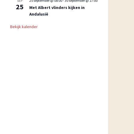
25 september @ 08:00
-
30 september @ 17:00
SEP
25
Met Albert vlinders kijken in
Andalusië
Bekijk kalender