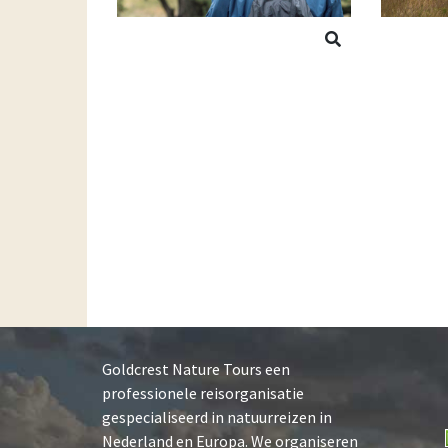
Goldcrest Nature Tours een
professionele reisorganisatie
gespecialiseerd in natuurreizen in
Nederland en Europa. We organiseren