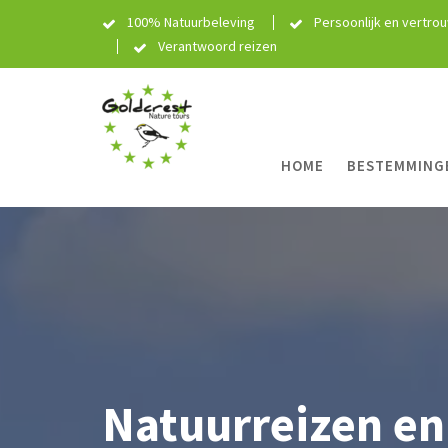
Skip
100% Natuurbeleving
Persoonlijk en vertro
to
Verantwoord reizen
content
HOME
BESTEMMING
Natuurreizen en