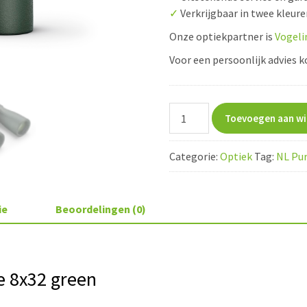
✓
Verkrijgbaar in twee kleur
Onze optiekpartner is
Vogeli
Voor een persoonlijk advies 
Swarovski
Toevoegen aan w
NL
Pure
Categorie:
Optiek
Tag:
NL Pur
8x32
green
aantal
ie
Beoordelingen (0)
e 8x32 green