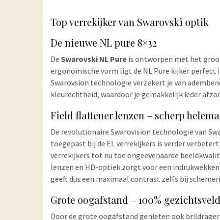
Top verrekijker van Swarovski optik
De nieuwe NL pure 8×32
De
Swarovski NL Pure
is ontworpen met het groot
ergonomische vorm ligt de NL Pure kijker perfect 
Swarovsion technologie verzekert je van ademb
kleurechtheid, waardoor je gemakkelijk ieder afzon
Field flattener lenzen – scherp helema
De revolutionaire Swarovision technologie van Swa
toegepast bij de EL verrekijkers is verder verbeter
verrekijkers tot nu toe ongeëvenaarde beeldkwalite
lenzen en HD-optiek zorgt voor een indrukwekkend
geeft dus een maximaal contrast zelfs bij schemer
Grote oogafstand – 100% gezichtsveld
Door de grote oogafstand genieten ook brildrager