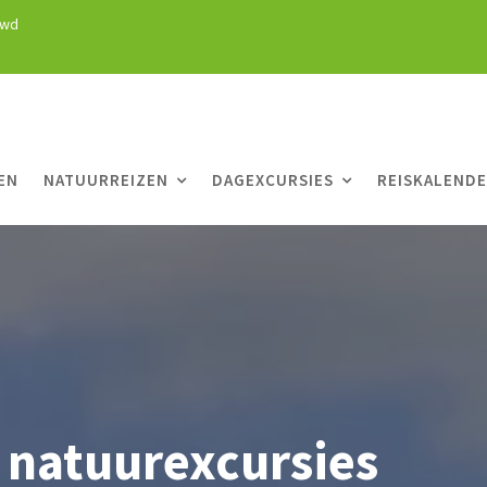
uwd
EN
NATUURREIZEN
DAGEXCURSIES
REISKALEND
 natuurexcursies