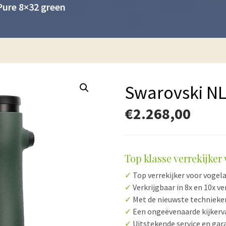
Pure 8×32 green
Swarovski NL
€
2.268,00
Top klasse verrekijker
✓
Top verrekijker voor vogel
✓
Verkrijgbaar in 8x en 10x v
✓
Met de nieuwste technieken
✓
Een ongeëvenaarde kijkerv
✓
Uitstekende service en gar