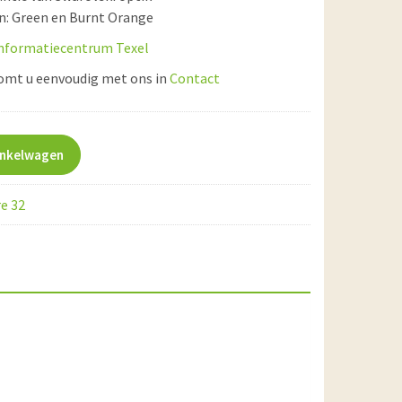
en: Green en Burnt Orange
nformatiecentrum Texel
komt u eenvoudig met ons in
Contact
inkelwagen
e 32