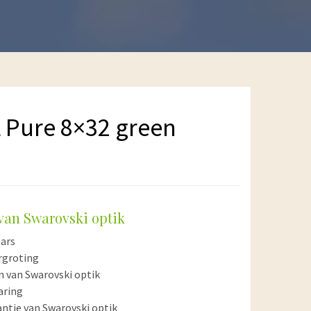
 Pure 8×32 green
 van Swarovski optik
aars
ergroting
 van Swarovski optik
aring
antie van Swarovski optik