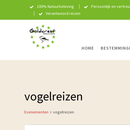
Skip
100% Natuurbeleving
Persoonlijk en vertro
to
Verantwoord reizen
content
HOME
BESTEMMING
vogelreizen
Evenementen
vogelreizen
Evenementen
E