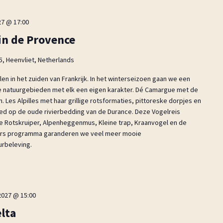
27 @ 17:00
in de Provence
5, Heenvliet, Netherlands
en in het zuiden van Frankrijk. In het winterseizoen gaan we een
e natuurgebieden met elk een eigen karakter. Dé Camargue met de
 Les Alpilles met haar grillige rotsformaties, pittoreske dorpjes en
ed op de oude rivierbedding van de Durance. Deze Vogelreis
de Rotskruiper, Alpenheggenmus, Kleine trap, Kraanvogel en de
vers programma garanderen we veel meer mooie
rbeleving.
2027 @ 15:00
lta