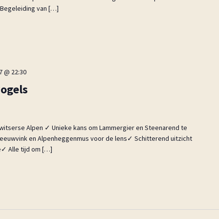
 Begeleiding van […]
27 @ 22:30
vogels
 Zwitserse Alpen ✓ Unieke kans om Lammergier en Steenarend te
euwvink en Alpenheggenmus voor de lens✓ Schitterend uitzicht
✓ Alle tijd om […]