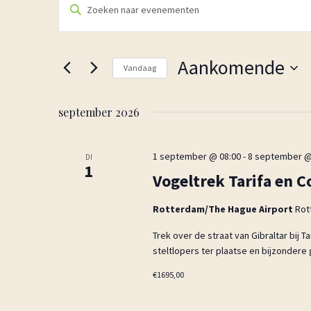
V
v
u
e
l
e
n
Aankomende
Vandaag
e
e
n
S
m
k
e
september 2026
e
e
l
y
n
e
w
c
1 september @ 08:00
-
8 september @
t
DI
1
o
t
Vogeltrek Tarifa en 
e
r
e
n
d
e
Rotterdam/The Hague Airport
Rot
i
Z
r
Trek over de straat van Gibraltar bij
n
e
o
steltlopers ter plaatse en bijzondere 
.
e
e
Z
n
€1695,00
k
o
d
e
e
a