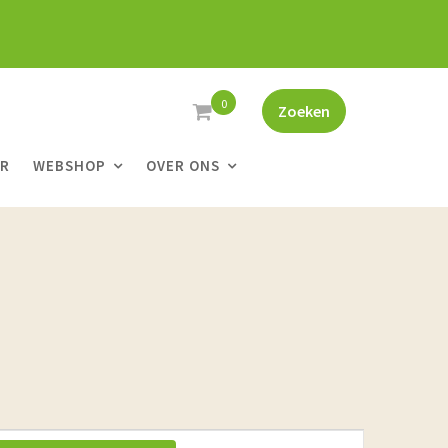
0
Zoeken
ER
WEBSHOP
OVER ONS
E