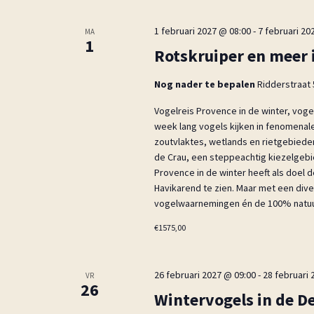
1 februari 2027 @ 08:00
-
7 februari 20
MA
1
Rotskruiper en meer 
Nog nader te bepalen
Ridderstraat 
Vogelreis Provence in de winter, vogel
week lang vogels kijken in fenomenal
zoutvlaktes, wetlands en rietgebieden.
de Crau, een steppeachtig kiezelgebi
Provence in de winter heeft als doel 
Havikarend te zien. Maar met een di
vogelwaarnemingen én de 100% natuu
€1575,00
26 februari 2027 @ 09:00
-
28 februari 
VR
26
Wintervogels in de De