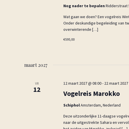
Nog nader te bepalen
Ridderstraat 
Wat gaan we doen? Een vogelreis Wint
Onder deskundige begeleiding van tw
overwinterende […]
€595,00
maart 2027
12 maart 2027 @ 08:00
-
22 maart 2027
VR
12
Vogelreis Marokko
Schiphol
Amsterdam, Nederland
Deze uitzonderlijke 11-daagse vogelr
naar de uitgestrekte Sahara en vervo
het zuiden van Marokko, inclusief […]