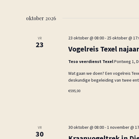
k
t
n
v
u
e
oktober 2026
o
m
n
o
.
r
w
23 oktober @ 08:00
-
25 oktober @ 17:
VR
E
23
e
Vogelreis Texel najaa
v
e
e
Teso veerdienst Texel
Pontweg 1, D
r
n
e
g
Wat gaan we doen? Een vogelreis Texel
m
deskundige begeleiding van twee ent
e
e
v
€595,00
n
e
t
e
n
n
n
m
30 oktober @ 08:00
-
1 november @ 17
a
VR
e
30
Kraanvogeltrek in Di
t