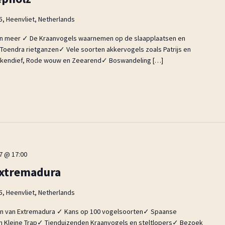
5, Heenvliet, Netherlands
én meer ✓ De Kraanvogels waarnemen op de slaapplaatsen en
endra rietganzen✓ Vele soorten akkervogels zoals Patrijs en
ekendief, Rode wouw en Zeearend✓ Boswandeling […]
27 @ 17:00
 Extremadura
5, Heenvliet, Netherlands
n van Extremadura ✓ Kans op 100 vogelsoorten✓ Spaanse
en Kleine Trap✓ Tienduizenden Kraanvogels en steltlopers✓ Bezoek