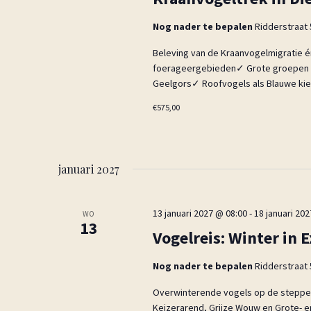
v
k
i
Nog nader te bepalen
Ridderstraat 
e
g
y
Beleving van de Kraanvogelmigratie 
a
w
foerageergebieden✓ Grote groepen To
t
o
Geelgors✓ Roofvogels als Blauwe ki
r
i
€575,00
d
e
.
januari 2027
13 januari 2027 @ 08:00
-
18 januari 20
WO
13
Vogelreis: Winter in
Nog nader te bepalen
Ridderstraat 
Overwinterende vogels op de steppe
Keizerarend, Grijze Wouw en Grote- 