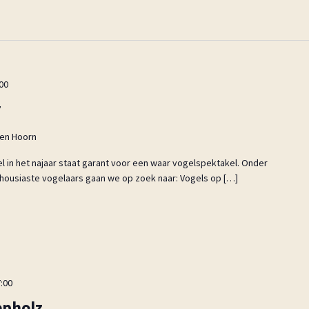
00
r
en Hoorn
 in het najaar staat garant voor een waar vogelspektakel. Onder
housiaste vogelaars gaan we op zoek naar: Vogels op […]
:00
epholz