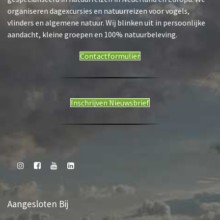
t
N
organiseren dagexcursies en natuurreizen voor vogels,
a
vlinders en algemene natuur. Wij blinken uit in persoonlijke
v
aandacht, kleine groepen en 100% natuurbeleving.
i
g
Contactformulier
a
t
i
e
Inschrijven Nieuwsbrief
Aangesloten Bij