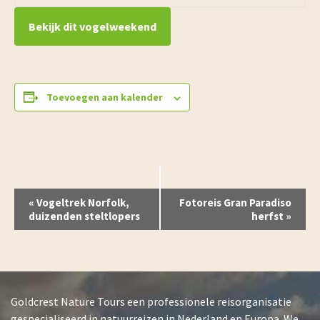
Bekijk dit vogelweekend
Toevoegen aan kalender
E
«
Vogeltrek Norfolk,
Fotoreis Gran Paradiso
v
duizenden steltlopers
herfst
»
e
n
e
m
e
Goldcrest Nature Tours een professionele reisorganisatie
n
gespecialiseerd in natuurreizen in Nederland en Europa. We