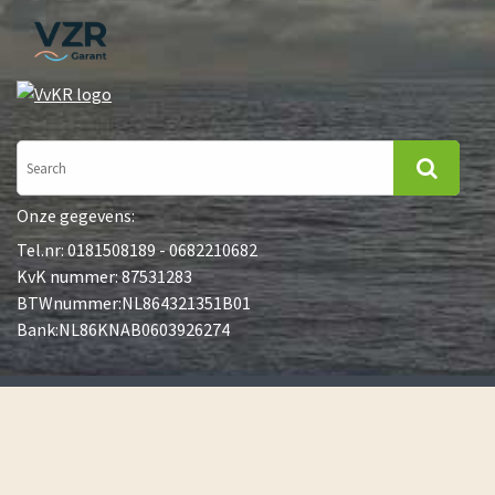
Onze gegevens:
Tel.nr: 0181508189 - 0682210682
KvK nummer: 87531283
BTWnummer:NL864321351B01
Bank:NL86KNAB0603926274
©goldcrest Nature Tours
Algemene voorwaarden
Privacy beleid
Garantieregeling