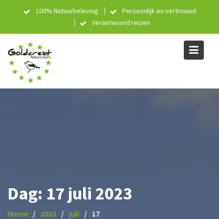
Skip
100% Natuurbeleving
Persoonlijk en vertrouwd
to
Verantwoord reizen
content
Dag:
17 juli 2023
Home
2023
juli
17