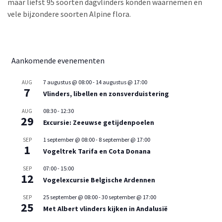
maar liefst 95 soorten dagvlinders konden waarnemen en
vele bijzondere soorten Alpine flora.
Aankomende evenementen
7 augustus @ 08:00
-
14 augustus @ 17:00
AUG
7
Vlinders, libellen en zonsverduistering
08:30
-
12:30
AUG
29
Excursie: Zeeuwse getijdenpoelen
1 september @ 08:00
-
8 september @ 17:00
SEP
1
Vogeltrek Tarifa en Cota Donana
07:00
-
15:00
SEP
12
Vogelexcursie Belgische Ardennen
25 september @ 08:00
-
30 september @ 17:00
SEP
25
Met Albert vlinders kijken in Andalusië