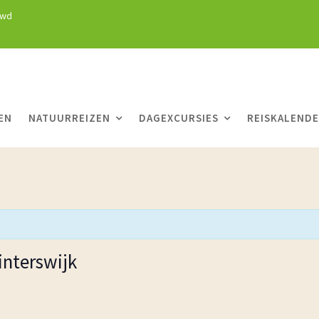
uwd
EN
NATUURREIZEN
DAGEXCURSIES
REISKALEND
interswijk