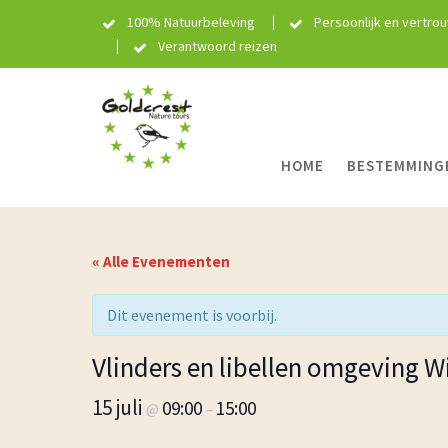
Skip
100% Natuurbeleving
Persoonlijk en vertro
to
Verantwoord reizen
content
HOME
BESTEMMING
« Alle Evenementen
Dit evenement is voorbij.
Vlinders en libellen omgeving W
15 juli
09:00
15:00
@
–