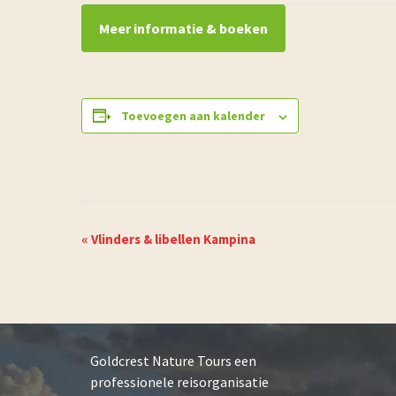
Meer informatie & boeken
Toevoegen aan kalender
E
«
Vlinders & libellen Kampina
v
e
n
e
m
e
Goldcrest Nature Tours een
n
professionele reisorganisatie
t