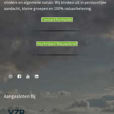
a
vlinders en algemene natuur. Wij blinken uit in persoonlijke
v
aandacht, kleine groepen en 100% natuurbeleving.
i
g
Contactformulier
a
t
i
e
Inschrijven Nieuwsbrief
Aangesloten Bij