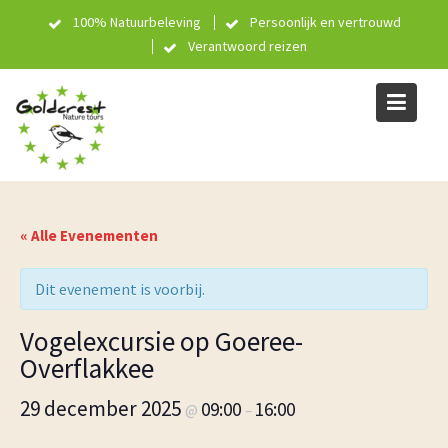
Skip
100% Natuurbeleving
Persoonlijk en vertrouwd
to
Verantwoord reizen
content
« Alle Evenementen
Dit evenement is voorbij.
Vogelexcursie op Goeree-
Overflakkee
29 december 2025
09:00
16:00
@
–