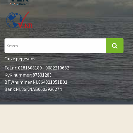
Onze gegevens:
Tel.nr: 0181508189 - 0682210682
KvK nummer: 87531283
BTWnummer:NL864321351B01
Bank:NL86KNAB0603926274
©goldcrest Nature Tours
Algemene voorwaarden
Privacy beleid
Garantieregeling