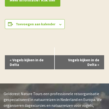
Meer informatie? Klik hier
Toevoegen aan kalender
E
«
Vogels kijken in de
Vogels kijken in de
v
Delta
Delta
»
e
n
e
m
e
Goldcrest Nature Tours een professionele reisorganisatie
n
gespecialiseerd in natuurreizen in Nederland en Europa. We
t
N
organiseren dagexcursies en natuurreizen voor vogels,