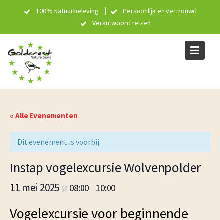
Skip
100% Natuurbeleving
Persoonlijk en vertrouwd
to
Verantwoord reizen
content
« Alle Evenementen
Dit evenement is voorbij.
Instap vogelexcursie Wolvenpolder
11 mei 2025
08:00
10:00
@
–
Vogelexcursie voor beginnende