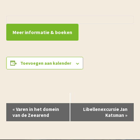
Meer informatie & boeken
Toevoegen aan kalender
E
«
Varen in het domein
Libellenexcursie Jan
v
van de Zeearend
Katsman
»
e
n
e