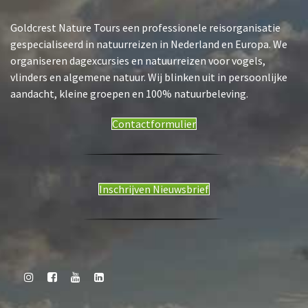
m
e
Goldcrest Nature Tours een professionele reisorganisatie
n
gespecialiseerd in natuurreizen in Nederland en Europa. We
t
N
organiseren dagexcursies en natuurreizen voor vogels,
a
vlinders en algemene natuur. Wij blinken uit in persoonlijke
v
aandacht, kleine groepen en 100% natuurbeleving.
i
g
Contactformulier
a
t
i
e
Inschrijven Nieuwsbrief